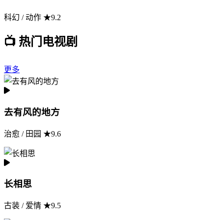
科幻 / 动作 ★9.2
📺 热门电视剧
更多
去有风的地方
治愈 / 田园 ★9.6
长相思
古装 / 爱情 ★9.5