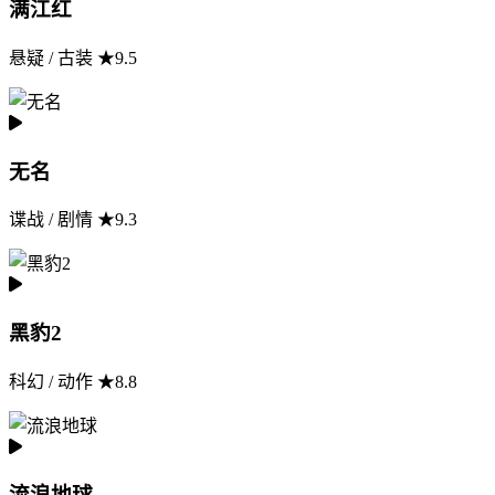
满江红
悬疑 / 古装 ★9.5
无名
谍战 / 剧情 ★9.3
黑豹2
科幻 / 动作 ★8.8
流浪地球